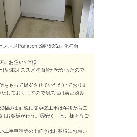
ススメPanasonic製750洗面化粧台
区にお住いのY様
HP記載オススメ洗面台が安かったので
信をもって提案させていただいておりま
いたしておりますので耐久性は実証済み
750幅の１面鏡に変更②工事は午後から③
業はお客様が行う。⑤安く！と、様々なご
い工事申請等の手続きはお客様にお願い