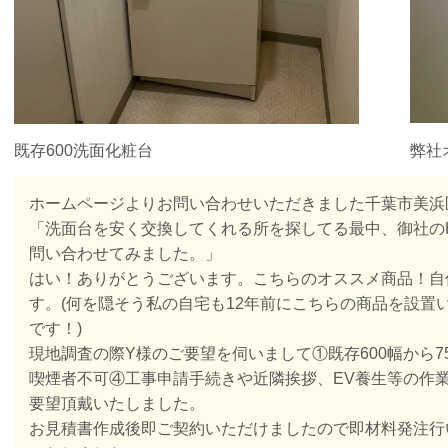
弊社オ
既存600洗面化粧台
ホームページよりお問い合わせいただきました千葉市美浜
「洗面台を安く交換してくれる所を探してる最中、御社の
問い合わせてみました。」
はい！ありがとうございます。こちらのオススメ商品！自
す。(何を隠そう私の自宅も12年前にこちらの商品を設置
です！)
現地調査の際Y様のご要望を伺いまして①既存600幅から
喫煙者不可④工事申請手続きや近隣挨拶、EV養生等の作
要望頂戴いたしました。
お見積書作成後即ご契約いただけましたので即材料発注行