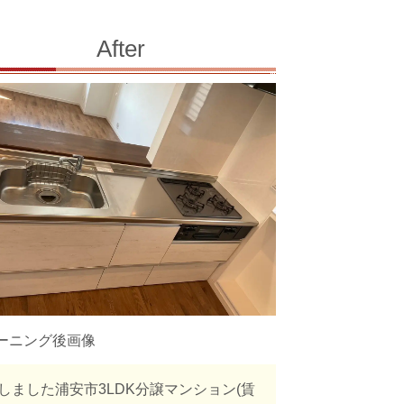
After
ーニング後画像
ました浦安市3LDK分譲マンション(賃